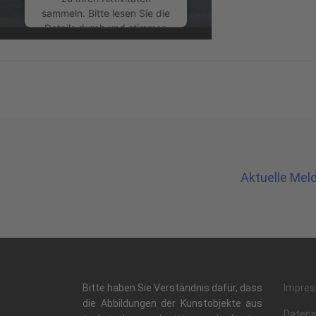
sammeln. Bitte lesen Sie die
Details durch und stimmen
Sie der Nutzung des
Service zu, um dieses
Video anzusehen.
Mehr Informationen
Akzeptieren
powered by
Usercentrics
Aktuelle Mel
Consent Management
Platform
&
eRecht24
Bitte haben Sie Verständnis dafür, dass
Impre
die Abbildungen der Kunstobjekte aus
Daten