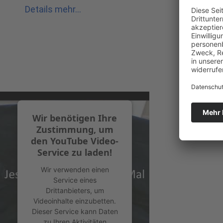
Details mehr...
Wir benötigen Ihre
Zustimmung, um
den YouTube Video-
Service zu laden!
Wir verwenden einen
Service eines
Drittanbieters, um
Videoinhalte einzubetten.
Dieser Service kann Daten
zu Ihren Aktivitäten