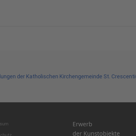
dungen der Katholischen Kirchengemeinde St. Crescen
Erwerb
ssum
der Kunstobjekte
schutz