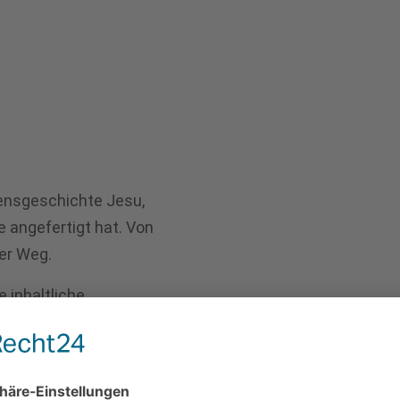
densgeschichte Jesu,
le angefertigt hat. Von
er Weg.
 inhaltliche
nd Station muss
s Geschehens gefunden