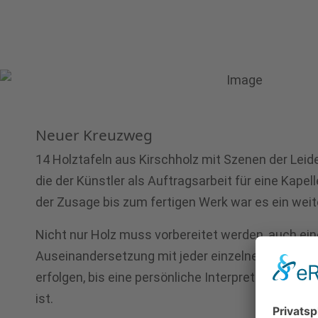
Neuer Kreuzweg
14 Holztafeln aus Kirschholz mit Szenen der Lei
die der Künstler als Auftragsarbeit für eine Kapel
der Zusage bis zum fertigen Werk war es ein weit
Nicht nur Holz muss vorbereitet werden, auch eine
Auseinandersetzung mit jeder einzelnen Szene u
erfolgen, bis eine persönliche Interpretation de
ist.