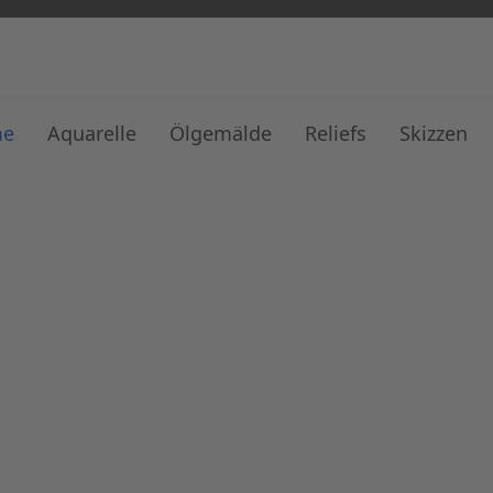
me
Aquarelle
Ölgemälde
Reliefs
Skizzen
erie W. Johannes K
Maler und Holzbildhauer